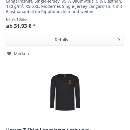
Langarmshirt, Single-Jersey, 95 % Baumwolle, 5 % Elasthan,
180 g/m², XS–XXL. Modernes Single-Jersey-Langarmshirt mit
Elasthananteil im Rippbündchen und weitem
Rundhalsausschnitt,...
Inhalt
1 Stück
ab 31,93 € *
Details
Merken
Herren T-Shirt Longsleeve / schwarz