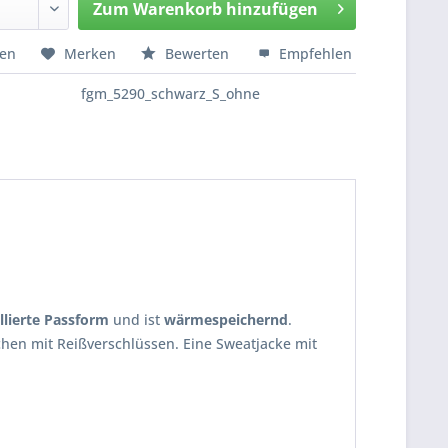
Zum
Warenkorb hinzufügen
Hinzugefügt
hen
Merken
Bewerten
Empfehlen
fgm_5290_schwarz_S_ohne
illierte Passform
und ist
wärmespeichernd
.
hen mit Reißverschlüssen. Eine Sweatjacke mit