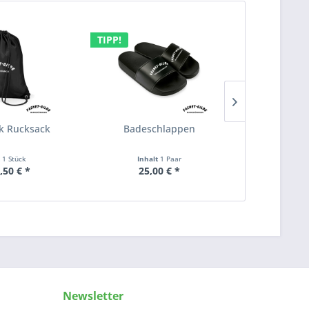
TIPP!
k Rucksack
Badeschlappen
Polo-Shirt 
t
1 Stück
Inhalt
1 Paar
Inha
,50 € *
25,00 € *
ab 2
Newsletter