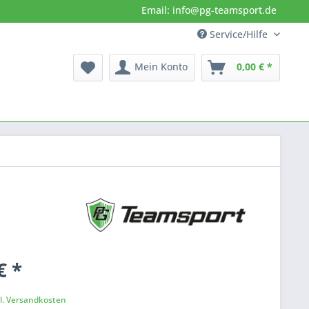
Email: info@pg-teamsport.de
Service/Hilfe
Mein Konto
0,00 € *
€ *
k
l. Versandkosten