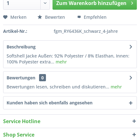
Zum
Warenkorb hinzufügen
Hinzugefügt
Merken
Bewerten
Empfehlen
Artikel-Nr.:
fgm_RY6436K_schwarz_4-Jahre
Beschreibung
Softshell Jacke Außen: 92% Polyester / 8% Elasthan, Innen:
100% Polyester extra...
mehr
Bewertungen
0
Bewertungen lesen, schreiben und diskutieren...
mehr
Kunden haben sich ebenfalls angesehen
Service Hotline
Shop Service