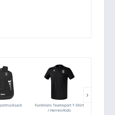
portrucksack
Funktions Teamsport T-Shirt
Essentia
/ Herren/Kids
Herr