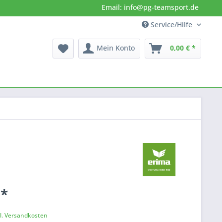
Email: info@pg-teamsport.de
Service/Hilfe
Mein Konto
0,00 € *
 *
k
l. Versandkosten