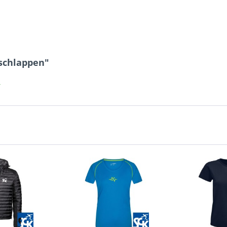
schlappen"
r