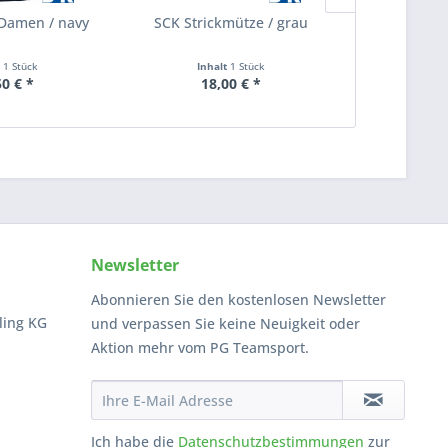
 Damen / navy
SCK Strickmütze / grau
SCK Ho
t
1 Stück
Inhalt
1 Stück
Inha
50 € *
18,00 € *
ab 3
Newsletter
Abonnieren Sie den kostenlosen Newsletter
ling KG
und verpassen Sie keine Neuigkeit oder
Aktion mehr vom PG Teamsport.
Ich habe die
Datenschutzbestimmungen
zur