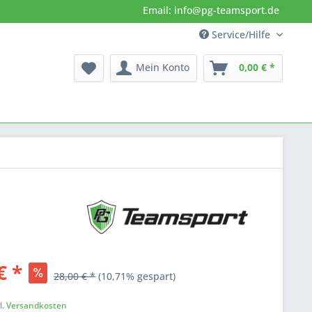
Email: info@pg-teamsport.de
Service/Hilfe
Mein Konto
0,00 € *
€ *
28,00 € *
(10,71% gespart)
k
l. Versandkosten