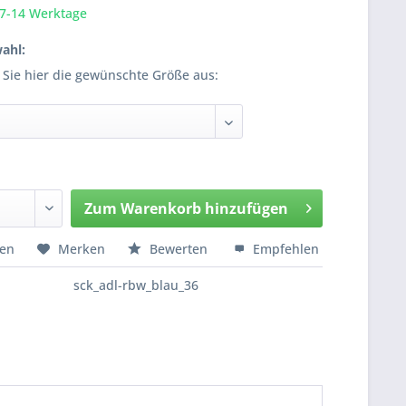
 7-14 Werktage
ahl:
 Sie hier die gewünschte Größe aus:
Zum
Warenkorb hinzufügen
Hinzugefügt
hen
Merken
Bewerten
Empfehlen
sck_adl-rbw_blau_36