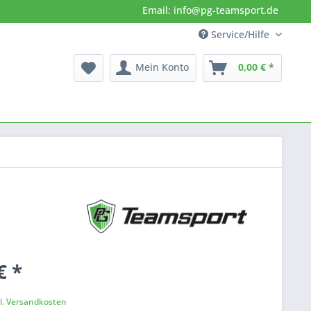
Email: info@pg-teamsport.de
Service/Hilfe
Mein Konto
0,00 € *
€ *
k
l. Versandkosten