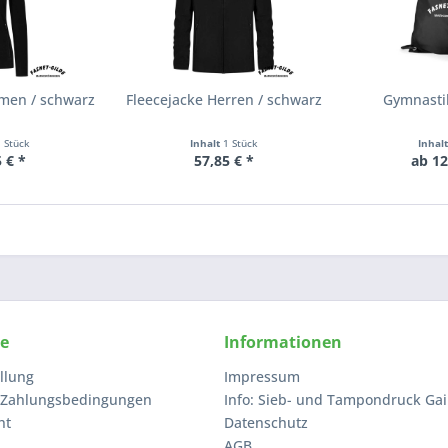
amen / schwarz
Fleecejacke Herren / schwarz
Gymnasti
1 Stück
Inhalt
1 Stück
Inhal
 € *
57,85 € *
ab 12
ce
Informationen
llung
Impressum
 Zahlungsbedingungen
Info: Sieb- und Tampondruck Gai
ht
Datenschutz
AGB