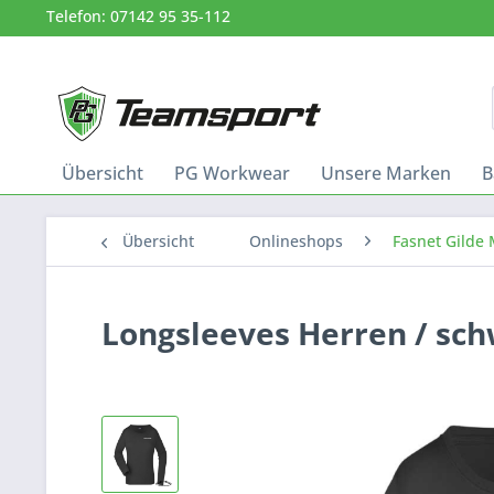
Telefon: 07142 95 35-112
Übersicht
PG Workwear
Unsere Marken
B
Übersicht
Onlineshops
Fasnet Gilde
Longsleeves Herren / sc